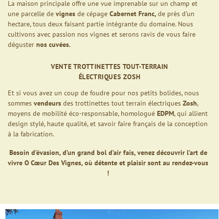
La maison principale offre une vue imprenable sur un champ et
une parcelle de
vignes
de cépage
Cabernet Franc,
de près d’un
hectare, tous deux faisant partie intégrante du domaine. Nous
cultivons avec passion nos vignes et serons ravis de vous faire
déguster
nos cuvées.
VENTE TROTTINETTES TOUT-TERRAIN
ÉLECTRIQUES ZOSH
Et si vous avez un coup de foudre pour nos petits bolides, nous
sommes
vendeurs
des
trottinettes tout terrain électriques
Zosh
,
m
oyens de mobilité é
co-responsable, homologué
EDPM
, qui allient
design stylé, haute qualité, et savoir faire français de la conception
à la fabrication.
Besoin d’évasion, d’un grand bol d’air fais, venez découvrir l’art de
vivre O Cœur Des Vignes,
où détente et
plaisir sont au rendez-vous
!