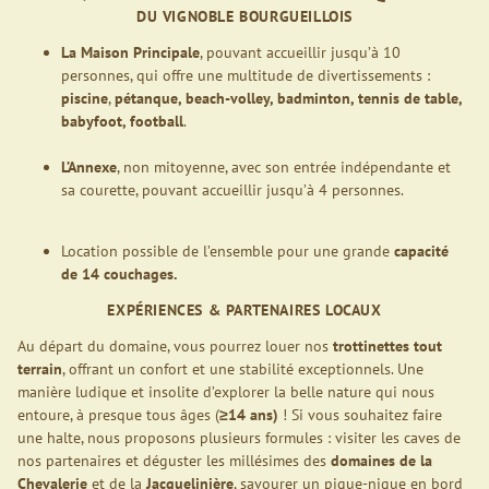
DU VIGNOBLE BOURGUEILLOIS
La Maison Principale
, pouvant accueillir jusqu’à 10
personnes, qui offre une multitude de divertissements :
piscine
,
pétanque, beach-volley, badminton, tennis de table,
babyfoot, football
.
L’Annexe
, non mitoyenne, avec son entrée indépendante et
sa courette, pouvant accueillir jusqu’à 4 personnes.
Location possible de l’ensemble pour une grande
capacité
de 14 couchages.
EXPÉRIENCES & PARTENAIRES LOCAUX
Au départ du domaine, vous pourrez louer nos
trottinettes tout
terrain
, offrant un confort et une stabilité exceptionnels. Une
manière ludique et insolite d’explorer la belle nature qui nous
entoure, à presque tous âges (
≥14 ans)
! Si vous souhaitez faire
une halte, nous proposons plusieurs formules : visiter les caves de
nos partenaires et déguster les millésimes des
domaines de la
Chevalerie
et de la
Jacquelinière
, savourer un pique-nique en bord