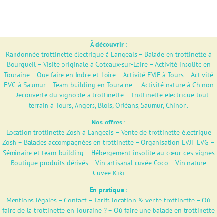
À découvrir
:
Randonnée trottinette électrique à Langeais
–
Balade en trottinette à
Bourgueil
–
Visite originale à Coteaux-sur-Loire
–
Activité insolite en
Touraine
–
Que faire en Indre-et-Loire
–
Activité EVJF à Tours
–
Activité
EVG à Saumur
–
Team-building en Touraine
–
Activité nature à Chinon
–
Découverte du vignoble à trottinette
–
Trottinette électrique tout
terrain à Tours, Angers, Blois, Orléans, Saumur, Chinon.
Nos offres
:
Location trottinette Zosh à Langeais
–
Vente de trottinette électrique
Zosh
–
Balades accompagnées en trottinette
–
Organisation EVJF EVG
–
Séminaire et team-building
–
Hébergement insolite au cœur des vignes
–
Boutique produits dérivés
–
Vin artisanal cuvée Coco – Vin nature –
Cuvée Kiki
En pratique
:
Mentions légales
–
Contact
–
Tarifs location & vente trottinette
–
Où
faire de la trottinette en Touraine ?
–
Où faire une balade en trottinette