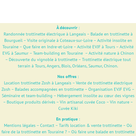
À découvrir
:
Randonnée trottinette électrique à Langeais
–
Balade en trottinette à
Bourgueil
–
Visite originale à Coteaux-sur-Loire
–
Activité insolite en
Touraine
–
Que faire en Indre-et-Loire
–
Activité EVJF à Tours
–
Activité
EVG à Saumur
–
Team-building en Touraine
–
Activité nature à Chinon
–
Découverte du vignoble à trottinette
–
Trottinette électrique tout
terrain à Tours, Angers, Blois, Orléans, Saumur, Chinon.
Nos offres
:
Location trottinette Zosh à Langeais
–
Vente de trottinette électrique
Zosh
–
Balades accompagnées en trottinette
–
Organisation EVJF EVG
–
Séminaire et team-building
–
Hébergement insolite au cœur des vignes
–
Boutique produits dérivés
–
Vin artisanal cuvée Coco – Vin nature –
Cuvée Kiki
En pratique
:
Mentions légales
–
Contact
–
Tarifs location & vente trottinette
–
Où
faire de la trottinette en Touraine ?
–
Où faire une balade en trottinette