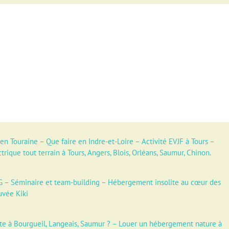
 en Touraine
–
Que faire en Indre-et-Loire
–
Activité EVJF à Tours
–
ctrique tout terrain à Tours, Angers, Blois, Orléans, Saumur, Chinon.
G
–
Séminaire et team-building
–
Hébergement insolite au cœur des
uvée Kiki
tte à Bourgueil, Langeais, Saumur ?
–
Louer un hébergement nature à