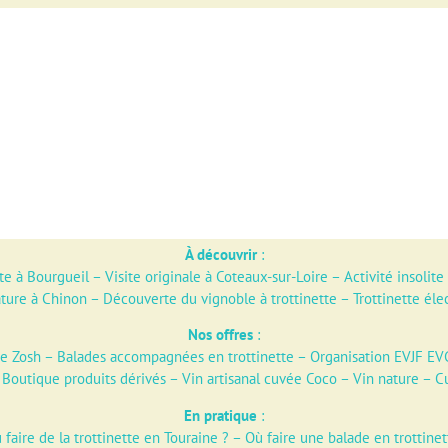
À découvrir
:
te à Bourgueil
–
Visite originale à Coteaux-sur-Loire
–
Activité insolite
ature à Chinon
–
Découverte du vignoble à trottinette
–
Trottinette éle
Nos offres
:
ue Zosh
–
Balades accompagnées en trottinette
–
Organisation EVJF EV
–
Boutique produits dérivés
–
Vin artisanal cuvée Coco – Vin nature – C
En pratique
:
 faire de la trottinette en Touraine ?
–
Où faire une balade en trottine