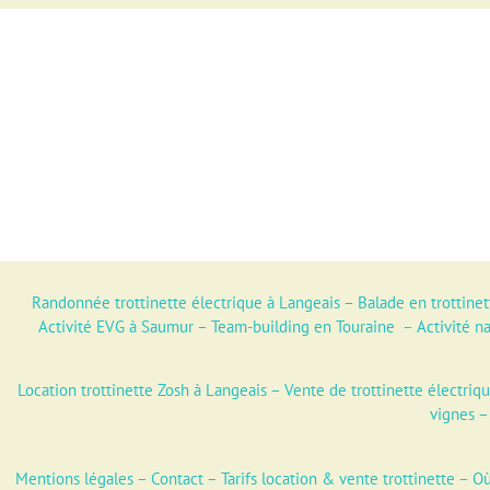
Randonnée trottinette électrique à Langeais
–
Balade en trottinet
Activité EVG à Saumur
–
Team-building en Touraine
–
Activité n
Location trottinette Zosh à Langeais
–
Vente de trottinette électriq
vignes
Mentions légales
–
Contact
–
Tarifs location & vente trottinette
–
Où