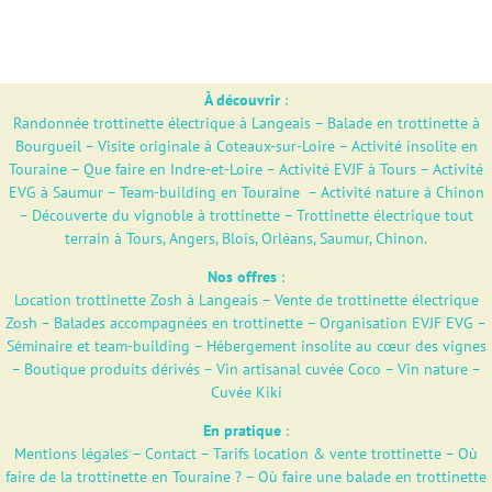
À découvrir
:
Randonnée trottinette électrique à Langeais
–
Balade en trottinette à
Bourgueil
–
Visite originale à Coteaux-sur-Loire
–
Activité insolite en
Touraine
–
Que faire en Indre-et-Loire
–
Activité EVJF à Tours
–
Activité
EVG à Saumur
–
Team-building en Touraine
–
Activité nature à Chinon
–
Découverte du vignoble à trottinette
–
Trottinette électrique tout
terrain à Tours, Angers, Blois, Orléans, Saumur, Chinon.
Nos offres
:
Location trottinette Zosh à Langeais
–
Vente de trottinette électrique
Zosh
–
Balades accompagnées en trottinette
–
Organisation EVJF EVG
–
Séminaire et team-building
–
Hébergement insolite au cœur des vignes
–
Boutique produits dérivés
–
Vin artisanal cuvée Coco – Vin nature –
Cuvée Kiki
En pratique
:
Mentions légales
–
Contact
–
Tarifs location & vente trottinette
–
Où
faire de la trottinette en Touraine ?
–
Où faire une balade en trottinette