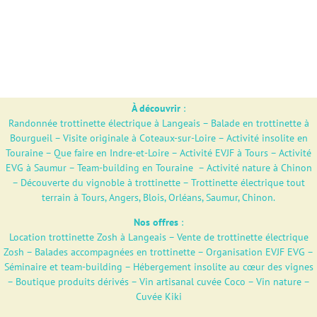
À découvrir
:
Randonnée trottinette électrique à Langeais
–
Balade en trottinette à
Bourgueil
–
Visite originale à Coteaux-sur-Loire
–
Activité insolite en
Touraine
–
Que faire en Indre-et-Loire
–
Activité EVJF à Tours
–
Activité
EVG à Saumur
–
Team-building en Touraine
–
Activité nature à Chinon
–
Découverte du vignoble à trottinette
–
Trottinette électrique tout
terrain à Tours, Angers, Blois, Orléans, Saumur, Chinon.
Nos offres
:
Location trottinette Zosh à Langeais
–
Vente de trottinette électrique
Zosh
–
Balades accompagnées en trottinette
–
Organisation EVJF EVG
–
Séminaire et team-building
–
Hébergement insolite au cœur des vignes
–
Boutique produits dérivés
–
Vin artisanal cuvée Coco – Vin nature –
Cuvée Kiki