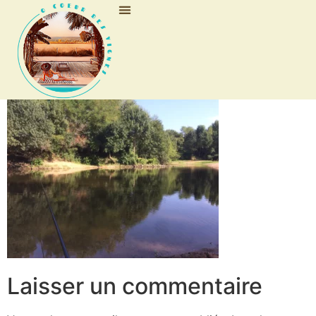
Nos trottinettes
Laisser un commentaire