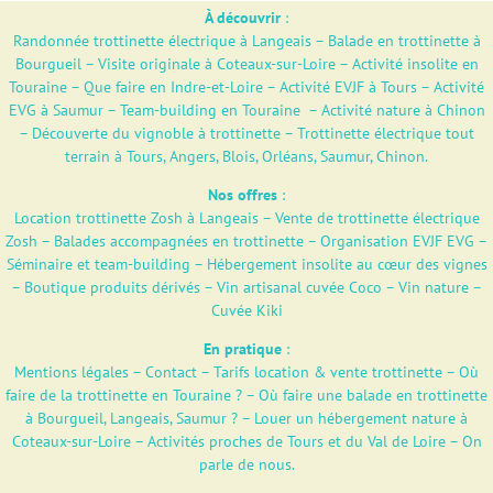
À découvrir
:
Randonnée trottinette électrique à Langeais
–
Balade en trottinette à
Bourgueil
–
Visite originale à Coteaux-sur-Loire
–
Activité insolite en
Touraine
–
Que faire en Indre-et-Loire
–
Activité EVJF à Tours
–
Activité
EVG à Saumur
–
Team-building en Touraine
–
Activité nature à Chinon
–
Découverte du vignoble à trottinette
–
Trottinette électrique tout
terrain à Tours, Angers, Blois, Orléans, Saumur, Chinon.
Nos offres
:
Location trottinette Zosh à Langeais
–
Vente de trottinette électrique
Zosh
–
Balades accompagnées en trottinette
–
Organisation EVJF EVG
–
Séminaire et team-building
–
Hébergement insolite au cœur des vignes
–
Boutique produits dérivés
–
Vin artisanal cuvée Coco – Vin nature –
Cuvée Kiki
En pratique
:
Mentions légales
–
Contact
–
Tarifs location & vente trottinette
–
Où
faire de la trottinette en Touraine ?
–
Où faire une balade en trottinette
à Bourgueil, Langeais, Saumur ?
–
Louer un hébergement nature à
Coteaux-sur-Loire
–
Activités proches de Tours et du Val de Loire
–
On
parle de nous.