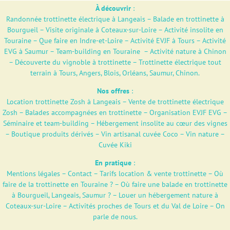
À découvrir
:
Randonnée trottinette électrique à Langeais
–
Balade en trottinette à
Bourgueil
–
Visite originale à Coteaux-sur-Loire
–
Activité insolite en
Touraine
–
Que faire en Indre-et-Loire
–
Activité EVJF à Tours
–
Activité
EVG à Saumur
–
Team-building en Touraine
–
Activité nature à Chinon
–
Découverte du vignoble à trottinette
–
Trottinette électrique tout
terrain à Tours, Angers, Blois, Orléans, Saumur, Chinon.
Nos offres
:
Location trottinette Zosh à Langeais
–
Vente de trottinette électrique
Zosh
–
Balades accompagnées en trottinette
–
Organisation EVJF EVG
–
Séminaire et team-building
–
Hébergement insolite au cœur des vignes
–
Boutique produits dérivés
–
Vin artisanal cuvée Coco – Vin nature –
Cuvée Kiki
En pratique
:
Mentions légales
–
Contact
–
Tarifs location & vente trottinette
–
Où
faire de la trottinette en Touraine ?
–
Où faire une balade en trottinette
à Bourgueil, Langeais, Saumur ?
–
Louer un hébergement nature à
Coteaux-sur-Loire
–
Activités proches de Tours et du Val de Loire
–
On
parle de nous.