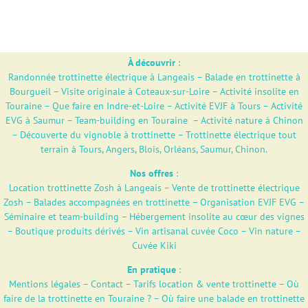
À découvrir
:
Randonnée trottinette électrique à Langeais
–
Balade en trottinette à
Bourgueil
–
Visite originale à Coteaux-sur-Loire
–
Activité insolite en
Touraine
–
Que faire en Indre-et-Loire
–
Activité EVJF à Tours
–
Activité
EVG à Saumur
–
Team-building en Touraine
–
Activité nature à Chinon
–
Découverte du vignoble à trottinette
–
Trottinette électrique tout
terrain à Tours, Angers, Blois, Orléans, Saumur, Chinon.
Nos offres
:
Location trottinette Zosh à Langeais
–
Vente de trottinette électrique
Zosh
–
Balades accompagnées en trottinette
–
Organisation EVJF EVG
–
Séminaire et team-building
–
Hébergement insolite au cœur des vignes
–
Boutique produits dérivés
–
Vin artisanal cuvée Coco – Vin nature –
Cuvée Kiki
En pratique
:
Mentions légales
–
Contact
–
Tarifs location & vente trottinette
–
Où
faire de la trottinette en Touraine ?
–
Où faire une balade en trottinette