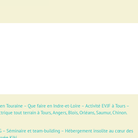
 en Touraine
–
Que faire en Indre-et-Loire
–
Activité EVJF à Tours
–
ctrique tout terrain à Tours, Angers, Blois, Orléans, Saumur, Chinon.
G
–
Séminaire et team-building
–
Hébergement insolite au cœur des
uvée Kiki