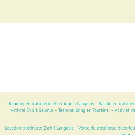
Randonnée trottinette électrique à Langeais
–
Balade en trottinet
Activité EVG à Saumur
–
Team-building en Touraine
–
Activité n
Location trottinette Zosh à Langeais
–
Vente de trottinette électriq
vignes