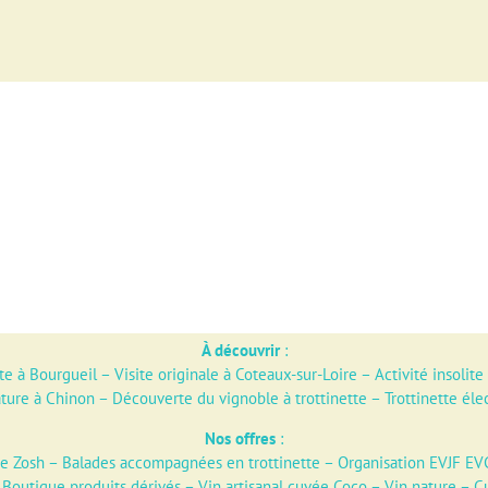
À découvrir
:
te à Bourgueil
–
Visite originale à Coteaux-sur-Loire
–
Activité insolite
ature à Chinon
–
Découverte du vignoble à trottinette
–
Trottinette éle
Nos offres
:
ue Zosh
–
Balades accompagnées en trottinette
–
Organisation EVJF EV
–
Boutique produits dérivés
–
Vin artisanal cuvée Coco – Vin nature – C