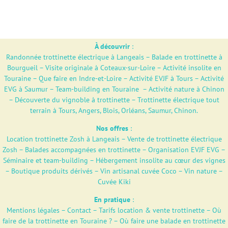
À découvrir
:
Randonnée trottinette électrique à Langeais
–
Balade en trottinette à
Bourgueil
–
Visite originale à Coteaux-sur-Loire
–
Activité insolite en
Touraine
–
Que faire en Indre-et-Loire
–
Activité EVJF à Tours
–
Activité
EVG à Saumur
–
Team-building en Touraine
–
Activité nature à Chinon
–
Découverte du vignoble à trottinette
–
Trottinette électrique tout
terrain à Tours, Angers, Blois, Orléans, Saumur, Chinon.
Nos offres
:
Location trottinette Zosh à Langeais
–
Vente de trottinette électrique
Zosh
–
Balades accompagnées en trottinette
–
Organisation EVJF EVG
–
Séminaire et team-building
–
Hébergement insolite au cœur des vignes
–
Boutique produits dérivés
–
Vin artisanal cuvée Coco – Vin nature –
Cuvée Kiki
En pratique
:
Mentions légales
–
Contact
–
Tarifs location & vente trottinette
–
Où
faire de la trottinette en Touraine ?
–
Où faire une balade en trottinette